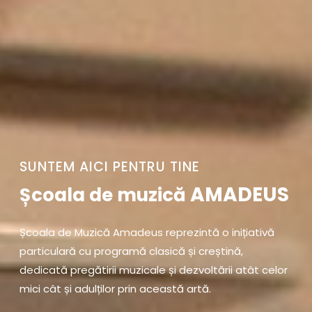
SUNTEM AICI PENTRU TINE
AMADEUS
Școala de muzică
Școala de Muzică Amadeus reprezintă o inițiativă
particulară cu programă clasică și creștină,
dedicată pregătirii muzicale și dezvoltării atât celor
mici cât și adulților prin această artă.